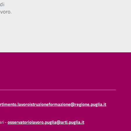
di
avoro.
rtimento.lavoroistruzioneformazione@regione.puglia.it
ari -
osservatoriolavoro.puglia@arti.puglia.it