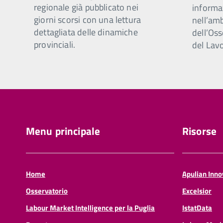
regionale già pubblicato nei
informaz
giorni scorsi con una lettura
nell’amb
dettagliata delle dinamiche
dell’Os
provinciali.
del Lavo
Menu principale
Risorse
Home
Apulian Inn
Osservatorio
Excelsior
Labour Market Intelligence per la Puglia
IstatData