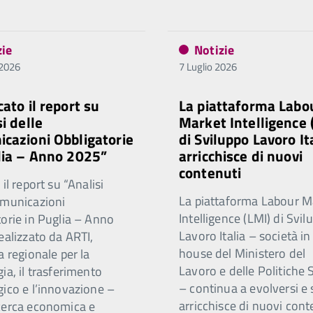
zie
Notizie
 2026
7 Luglio 2026
cato il report su
La piattaforma Labo
i delle
Market Intelligence 
cazioni Obbligatorie
di Sviluppo Lavoro Ita
lia – Anno 2025”
arricchisce di nuovi
contenuti
 il report su “Analisi
La piattaforma Labour M
omunicazioni
Intelligence (LMI) di Svil
torie in Puglia – Anno
Lavoro Italia – società in
ealizzato da ARTI,
house del Ministero del
a regionale per la
Lavoro e delle Politiche S
ia, il trasferimento
– continua a evolversi e 
gico e l’innovazione –
arricchisce di nuovi cont
cerca economica e